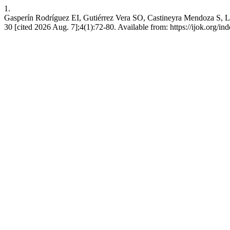
1.
Gasperín Rodríguez EI, Gutiérrez Vera SO, Castineyra Mendoza S, Le
30 [cited 2026 Aug. 7];4(1):72-80. Available from: https://ijok.org/ind