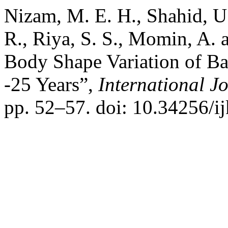
Nizam, M. E. H., Shahid, U.
R., Riya, S. S., Momin, A.
Body Shape Variation of B
-25 Years”,
International J
pp. 52–57. doi: 10.34256/i