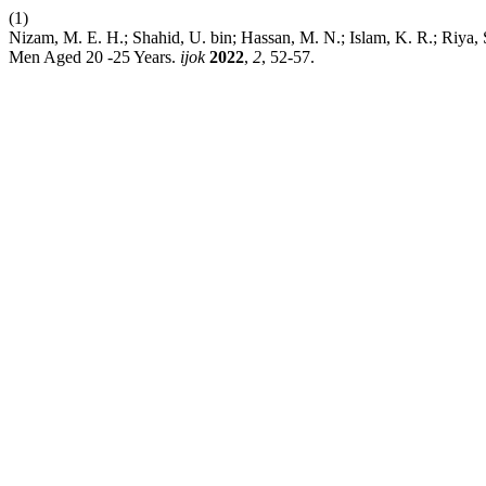
(1)
Nizam, M. E. H.; Shahid, U. bin; Hassan, M. N.; Islam, K. R.; Riya
Men Aged 20 -25 Years.
ijok
2022
,
2
, 52-57.