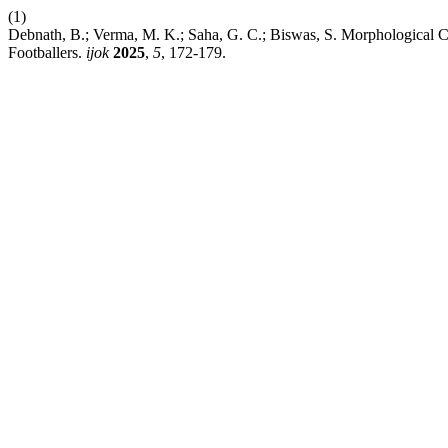
(1)
Debnath, B.; Verma, M. K.; Saha, G. C.; Biswas, S. Morphological Cha
Footballers.
ijok
2025
,
5
, 172-179.