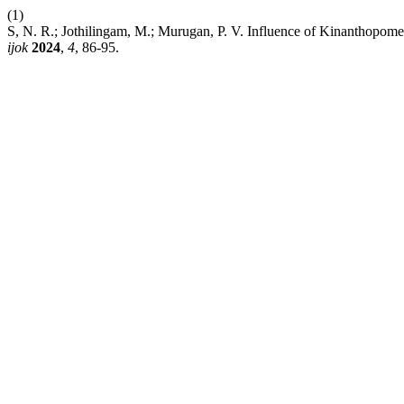
(1)
S, N. R.; Jothilingam, M.; Murugan, P. V. Influence of Kinanthopome
ijok
2024
,
4
, 86-95.