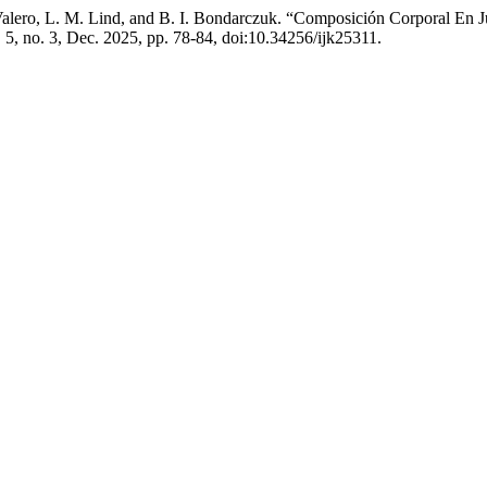
 Valero, L. M. Lind, and B. I. Bondarczuk. “Composición Corporal E
l. 5, no. 3, Dec. 2025, pp. 78-84, doi:10.34256/ijk25311.